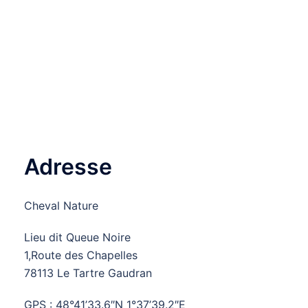
Adresse
Cheval Nature
Lieu dit Queue Noire
1,Route des Chapelles
78113 Le Tartre Gaudran
GPS : 48°41’33.6″N 1°37’39.2″E