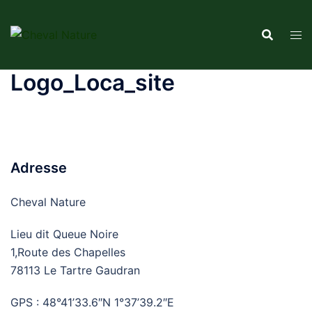
Aller
au
contenu
Logo_Loca_site
Adresse
Cheval Nature
Lieu dit Queue Noire
1,Route des Chapelles
78113 Le Tartre Gaudran
GPS : 48°41’33.6″N 1°37’39.2″E