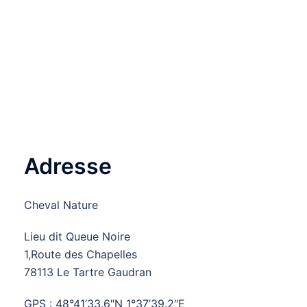
Adresse
Cheval Nature
Lieu dit Queue Noire
1,Route des Chapelles
78113 Le Tartre Gaudran
GPS : 48°41’33.6″N 1°37’39.2″E