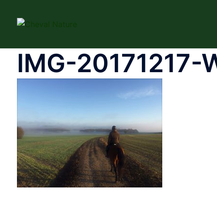
Aller
au
contenu
IMG-20171217-