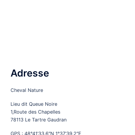
Adresse
Cheval Nature
Lieu dit Queue Noire
1,Route des Chapelles
78113 Le Tartre Gaudran
GPS : 48°41’33.6″N 1°37’39.2″E