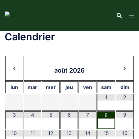
Aller
au
contenu
Calendrier
août
2026
lun
mar
mer
jeu
ven
sam
dim
1
2
3
4
5
6
7
9
8
10
11
12
13
14
15
16