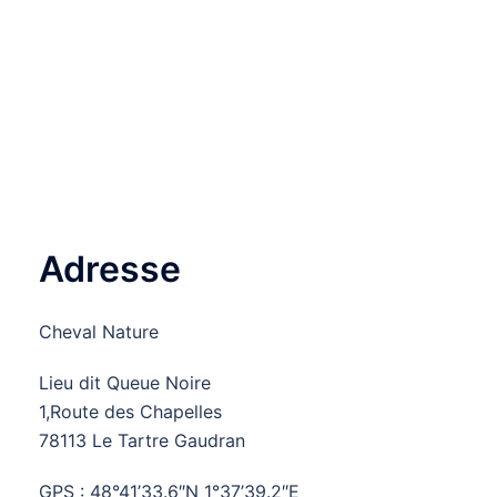
Adresse
Cheval Nature
Lieu dit Queue Noire
1,Route des Chapelles
78113 Le Tartre Gaudran
GPS : 48°41’33.6″N 1°37’39.2″E