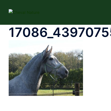
Aller
au
contenu
17086_4397075