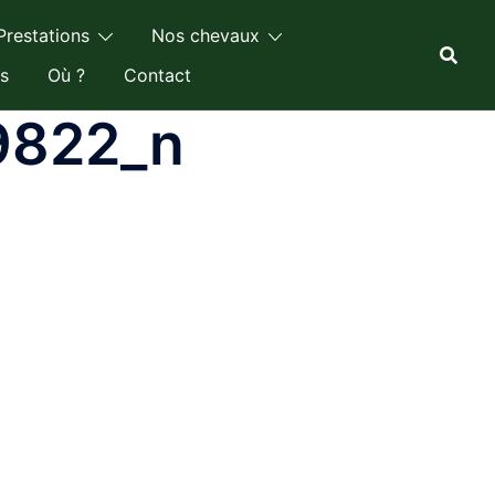
Prestations
Nos chevaux
s
Où ?
Contact
9822_n