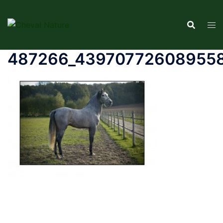
Aller
au
contenu
487266_43970772608955