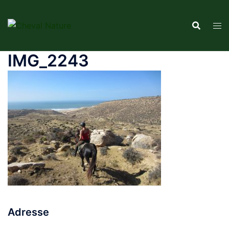
Aller
au
contenu
IMG_2243
Adresse