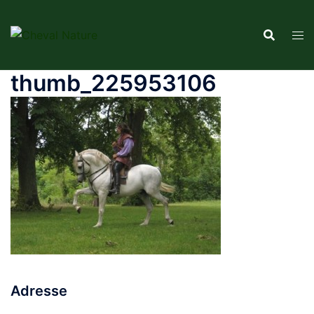
Aller
au
contenu
thumb_225953106
Adresse