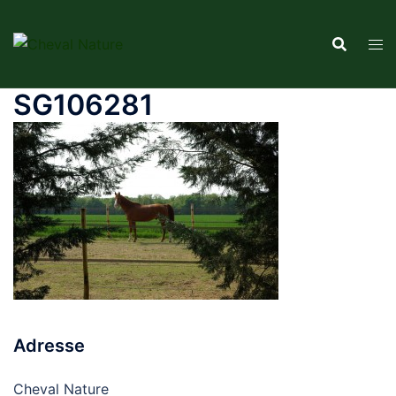
Aller
au
contenu
SG106281
Adresse
Cheval Nature