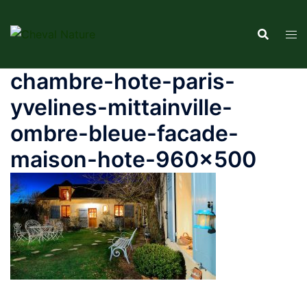
Aller
au
contenu
chambre-hote-paris-
yvelines-mittainville-
ombre-bleue-facade-
maison-hote-960×500