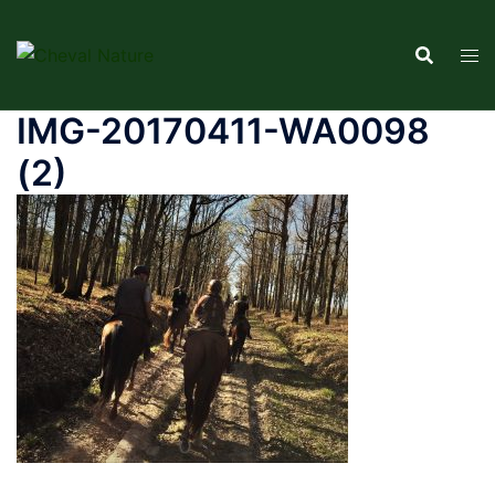
Aller
au
contenu
IMG-20170411-WA0098
(2)