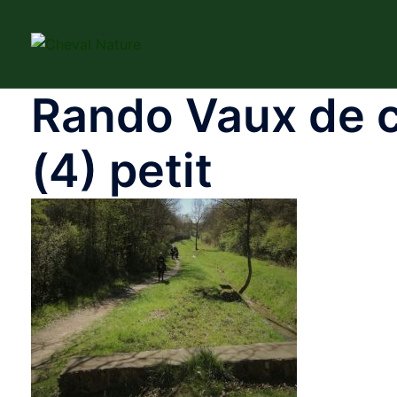
Aller
au
contenu
Rando Vaux de 
(4) petit