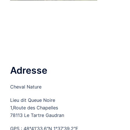
Adresse
Cheval Nature
Lieu dit Queue Noire
1,Route des Chapelles
78113 Le Tartre Gaudran
GPS : 48°41’33.6″N 1°37’39.2″E