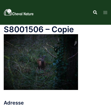
Aller
au
contenu
S8001506 – Copie
Adresse