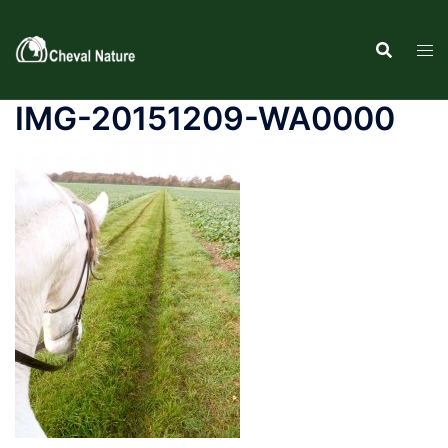
Aller
au
contenu
IMG-20151209-WA0000