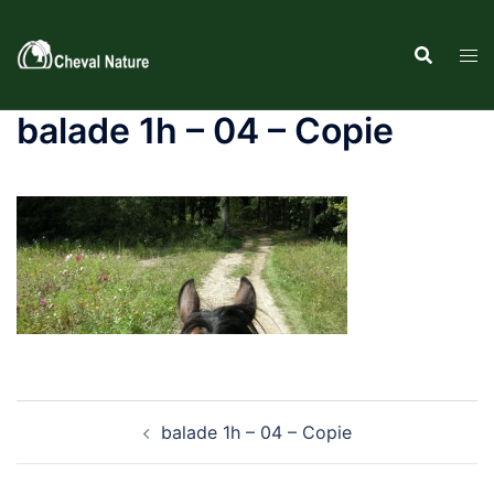
Aller
au
contenu
balade 1h – 04 – Copie
Navigation
balade 1h – 04 – Copie
d’article