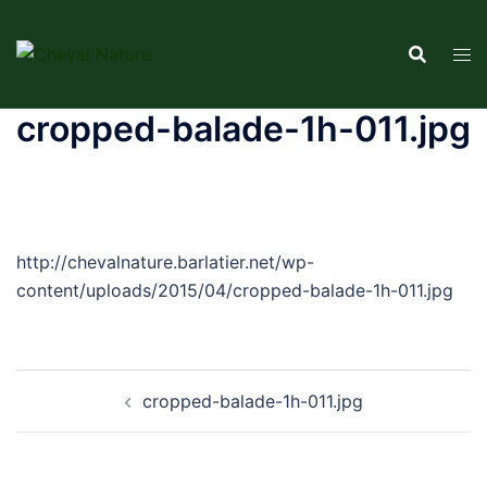
Aller
au
contenu
cropped-balade-1h-011.jpg
http://chevalnature.barlatier.net/wp-
content/uploads/2015/04/cropped-balade-1h-011.jpg
Navigation
cropped-balade-1h-011.jpg
d’article