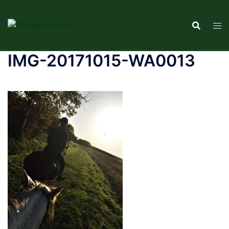
Aller
au
contenu
IMG-20171015-WA0013