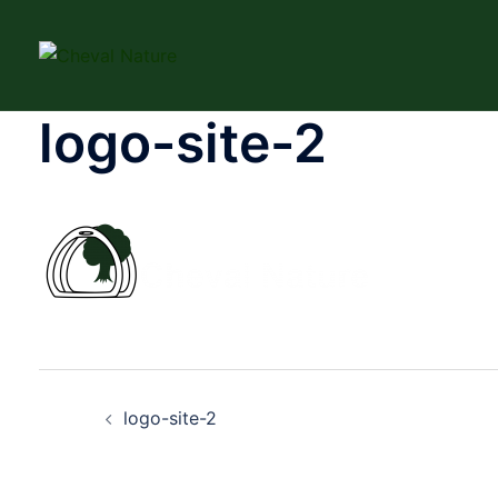
Aller
au
contenu
logo-site-2
Navigation
logo-site-2
d’article