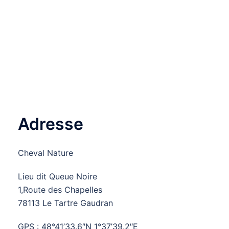
Adresse
Cheval Nature
Lieu dit Queue Noire
1,Route des Chapelles
78113 Le Tartre Gaudran
GPS : 48°41’33.6″N 1°37’39.2″E